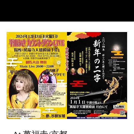
ウタモ
(伊香桃子)
モ