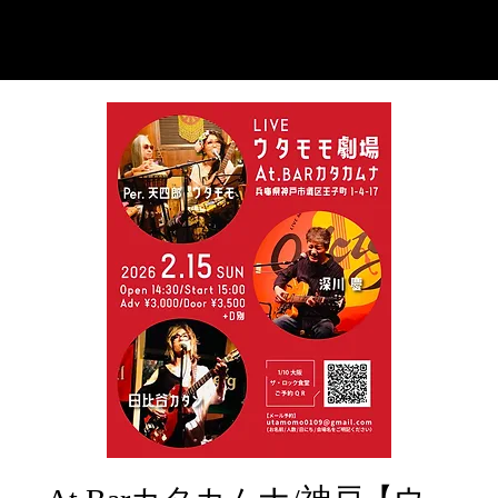
ウタモ
(伊香桃子)
モ