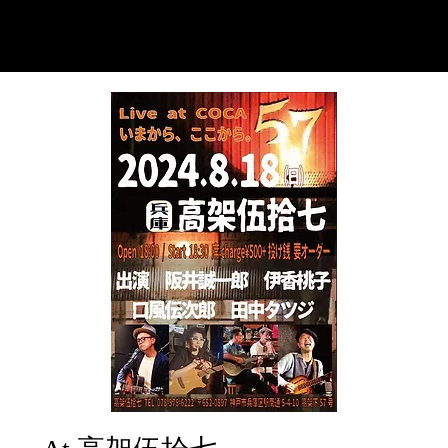
ウタモ
(伊香桃子)
モ