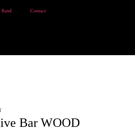
Band
Contact
市
ive Bar WOOD