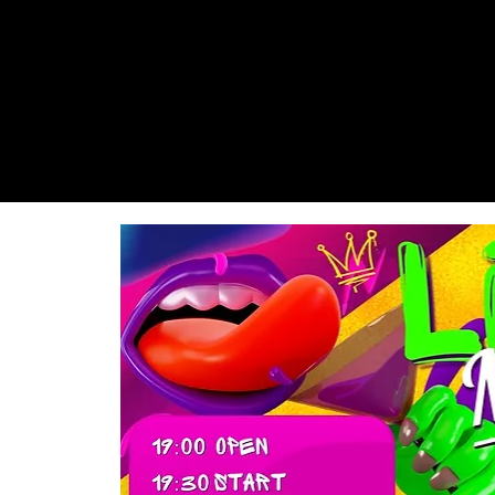
ウタ
(伊香桃
子)
モモ