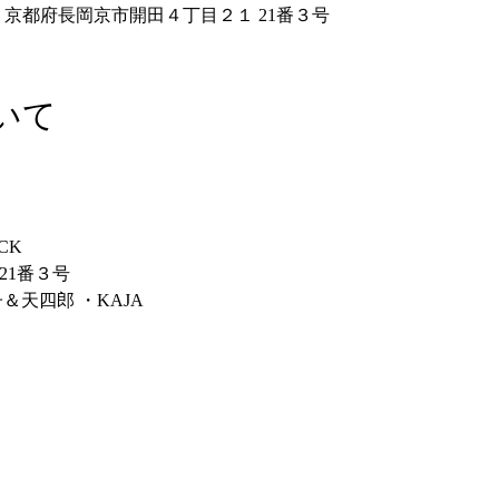
826 京都府長岡京市開田４丁目２１ 21番３号
いて
CK 
1番３号  
＆天四郎 ・KAJA