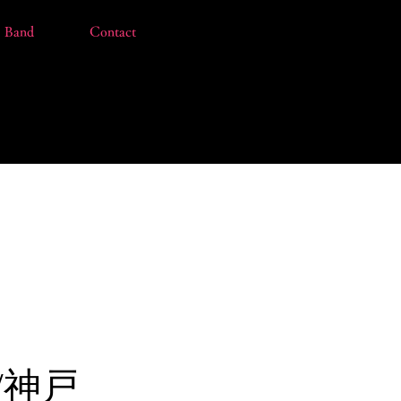
Band
Contact
T/神戸