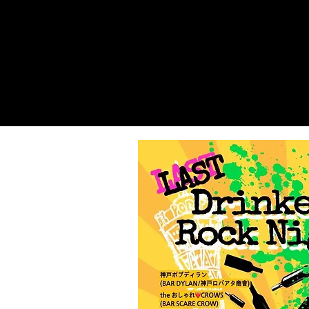
ウタ
(伊香桃
子)
モモ