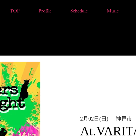
TOP
Profile
Schedule
Music
2月02日(日)
  |  
神戸市
At.VARI